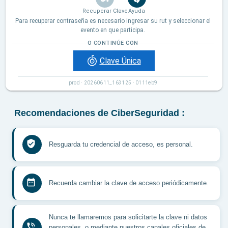
Recuperar Clave
Ayuda
Para recuperar contraseña es necesario ingresar su rut y seleccionar el
evento en que participa.
O CONTINÚE CON
Clave Única
prod · 20260611_163125 · 0111eb9
Recomendaciones de CiberSeguridad :
verified_user
Resguarda tu credencial de acceso, es personal.
date_range
Recuerda cambiar la clave de acceso periódicamente.
Nunca te llamaremos para solicitarte la clave ni datos
phone_in_talk
personales, o mediante nuestros canales oficiales de