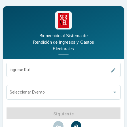
Bienvenido al Sistema de
Rendición de Ingresos y Gastos
Electorales
Ingrese Rut
mode_edit
Seleccionar Evento
Siguiente
vpn_key
contact_support